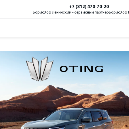
+7 (812) 470-70-20
БорисХоф Ленинский - сервисный партнер
БорисХоф В