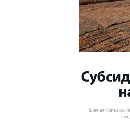
Субсид
н
Филиал «Гиперион Ли
спец