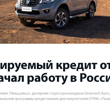
ируемый кредит о
ачал работу в Росс
зинг (Тяньцзинь)», дочерняя структура концерна Sinomach Auto
иальной программы кредитования для покупателей OTING «Пал