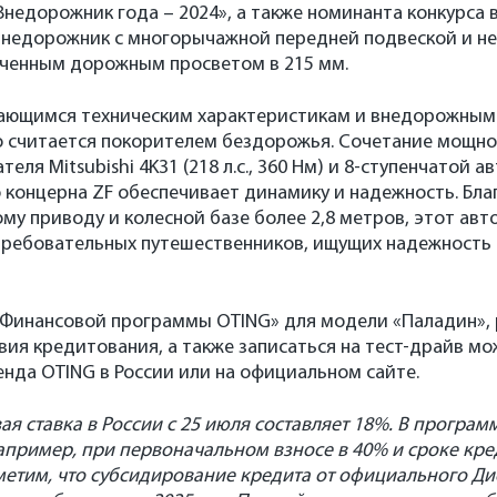
недорожник года – 2024», а также номинанта конкурса в
внедорожник с многорычажной передней подвеской и 
личенным дорожным просветом в 215 мм.
ающимся техническим характеристикам и внедорожны
о считается покорителем бездорожья. Сочетание мощно
еля Mitsubishi 4K31 (218 л.с., 360 Нм) и 8-ступенчатой 
 концерна ZF обеспечивает динамику и надежность. Бла
у приводу и колесной базе более 2,8 метров, этот ав
требовательных путешественников, ищущих надежность 
«Финансовой программы OTING» для модели «Паладин», 
ия кредитования, а также записаться на тест-драйв м
нда OTING в России или на официальном сайте.
вая ставка в России с 25 июля составляет 18%. В програ
апример, при первоначальном взносе в 40% и сроке кред
тметим, что субсидирование кредита от официального Ди