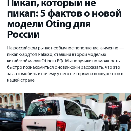
Пикап, который не
ФИНАНСЫ И КРЕДИТ
пикап: 5 фактов о новой
Кредитные программы
модели Oting для
России
Рассчитать кредит
На российском рынке необычное пополнение, а именно —
Страхование
пикап-хардтоп Palasso, ставший второй моделью
китайской марки Oting в РФ. Мы получили возможность
быстро познакомиться с новинкой и рассказать, что это
за автомобиль и почему у него нет прямых конкурентов в
нашей стране.