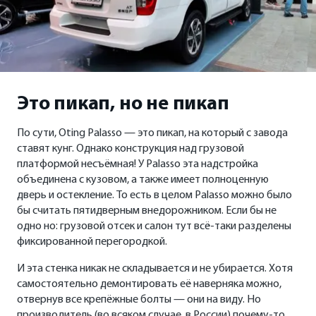
Это пикап, но не пикап
По сути, Oting Palasso — это пикап, на который с завода
ставят кунг. Однако конструкция над грузовой
платформой несъёмная! У Palasso эта надстройка
объединена с кузовом, а также имеет полноценную
дверь и остекление. То есть в целом Palasso можно было
бы считать пятидверным внедорожником. Если бы не
одно но: грузовой отсек и салон тут всё-таки разделены
фиксированной перегородкой.
И эта стенка никак не складывается и не убирается. Хотя
самостоятельно демонтировать её наверняка можно,
отвернув все крепёжные болты — они на виду. Но
производитель (во всяком случае, в России) почему-то