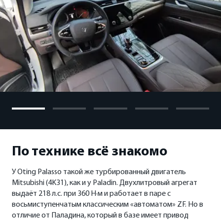
По технике всё знакомо
У Oting Palasso такой же турбированный двигатель
Mitsubishi (4K31), как и у Paladin. Двухлитровый агрегат
выдаёт 218 л.с. при 360 Н·м и работает в паре с
восьмиступенчатым классическим «автоматом» ZF. Но в
отличие от Паладина, который в базе имеет привод